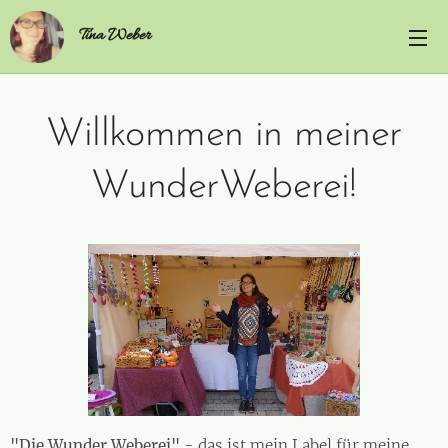
Tina Weber
Willkommen in meiner
WunderWeberei!
"Die Wunder Weberei"
- das ist mein Label für meine