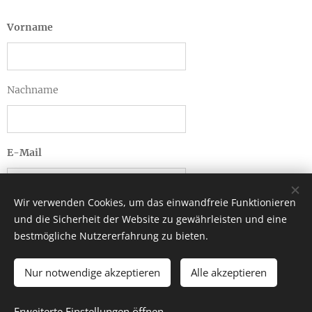
Vorname
Nachname
E-Mail
Wir verwenden Cookies, um das einwandfreie Funktionieren
und die Sicherheit der Website zu gewährleisten und eine
ABSCHICKEN
bestmögliche Nutzererfahrung zu bieten.
Nur notwendige akzeptieren
Alle akzeptieren
© 2026 Tina Weber
Erweiterte Einstellungen öffnen